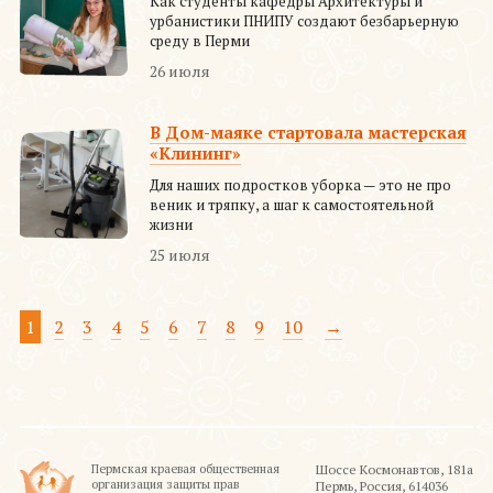
Как студенты кафедры Архитектуры и
урбанистики ПНИПУ создают безбарьерную
среду в Перми
26 июля
В Дом-маяке стартовала мастерская
«Клининг»
Для наших подростков уборка — это не про
веник и тряпку, а шаг к самостоятельной
жизни
25 июля
1
2
3
4
5
6
7
8
9
10
→
Пермская краевая общественная
Шоссе Космонавтов, 181а
организация защиты прав
Пермь, Россия, 614036