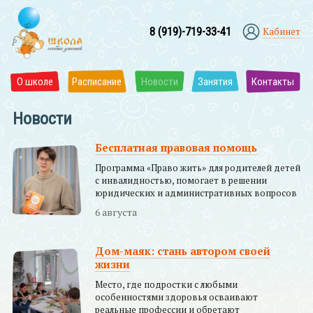
8 (919)-719-33-41
Кабинет
О школе
Расписание
Новости
Занятия
Контакты
Новости
Бесплатная правовая помощь
Программа «Право жить» для родителей детей
с инвалидностью, помогает в решении
юридических и административных вопросов
6 августа
Дом-маяк: стань автором своей
жизни
Место, где подростки с любыми
особенностями здоровья осваивают
реальные профессии и обретают