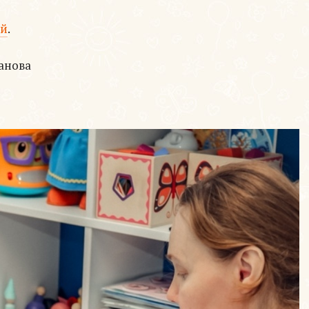
ий
.
анова