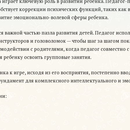
на играет ключевую роль в развитии ребенка. Педагог
обствует коррекции психических функций, таких как
звитие эмоционально-волевой сферы ребенка.
ся важной частью пазла развития детей. Педагог испо
структоров и головоломок — чтобы шаг за шагом пока
имодействии с родителями, когда педагог совместно 
я ребенку освоить групповые занятия.
нка к игре, исходя из его восприятия, постепенно вв
 фундамент для комплексного интеллектуального и эм
ии: