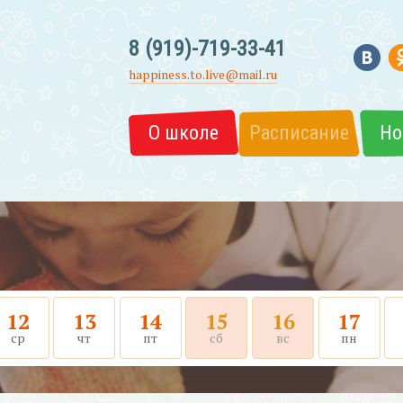
8 (919)-719-33-41
happiness.to.live@mail.ru
О школе
Расписание
Но
12
13
14
15
16
17
ср
чт
пт
сб
вс
пн