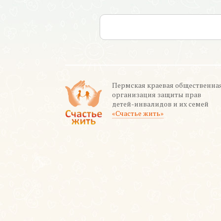
Пермская краевая общественна
организация защиты прав
детей-инвалидов и их семей
«Счастье жить»