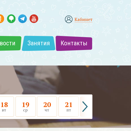
Кабинет
вости
Занятия
Контакты
18
19
20
21
22
23
вт
ср
чт
пт
сб
вс