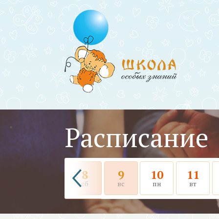
Расписание
8
9
10
11
сб
вс
пн
вт