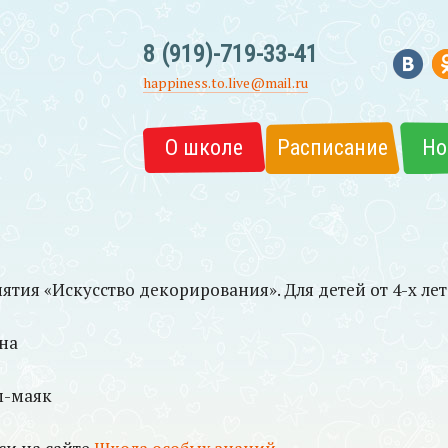
8 (919)-719-33-41
happiness.to.live@mail.ru
О школе
Расписание
Но
тия «Искусство декорирования». Для детей от 4-х лет
на
ом-маяк