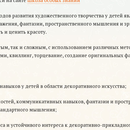
си на сайте
Школа особых знаний
ов развития художественного творчества у детей явл
ажения, фантазии, пространственного мышления и зр
ь и ценить красоту.
ым, так и сложным, с использованием различных мето
ми, квиллинг, торцевание, создание оригинальных фа
навыков у детей в области декоративного искусства;
бностей, коммуникативных навыков, фантазии и прост
тандартного мышления;
са и устойчивого интереса к декоративно-прикладном