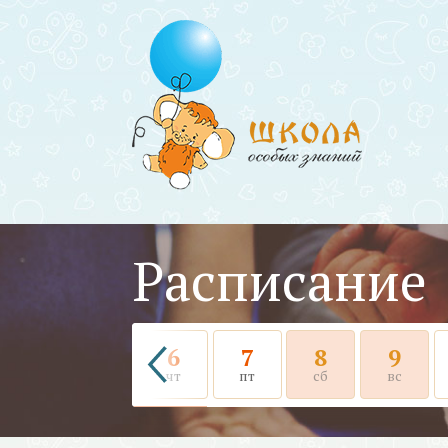
Расписание
6
7
8
9
чт
пт
сб
вс