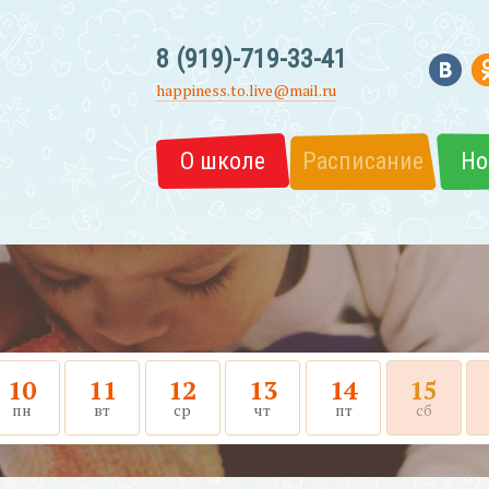
8 (919)-719-33-41
happiness.to.live@mail.ru
О школе
Расписание
Но
10
11
12
13
14
15
пн
вт
ср
чт
пт
сб