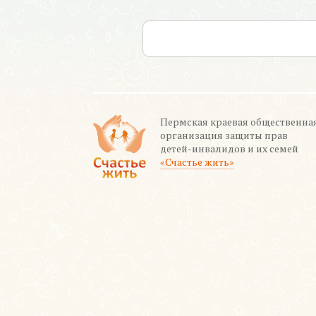
Пермская краевая общественна
организация защиты прав
детей-инвалидов и их семей
«Счастье жить»