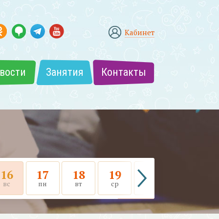
Кабинет
вости
Занятия
Контакты
16
17
18
19
20
21
вс
пн
вт
ср
чт
пт