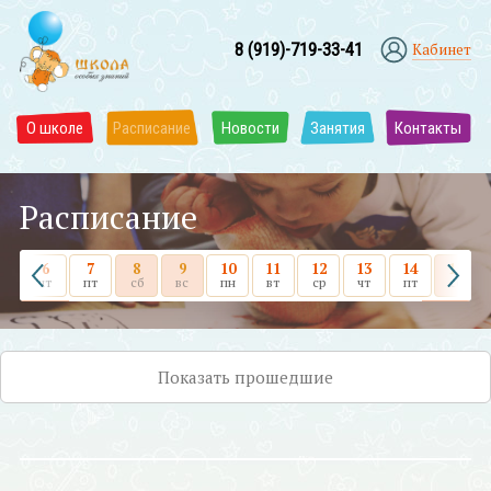
8 (919)-719-33-41
Кабинет
О школе
Расписание
Новости
Занятия
Контакты
Расписание
6
7
8
9
10
11
12
13
14
15
чт
пт
сб
вс
пн
вт
ср
чт
пт
сб
Показать
прошедшие