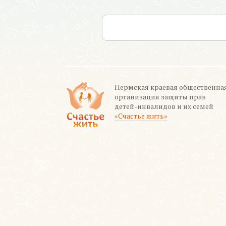
Пермская краевая общественна
организация защиты прав
детей-инвалидов и их семей
«Счастье жить»