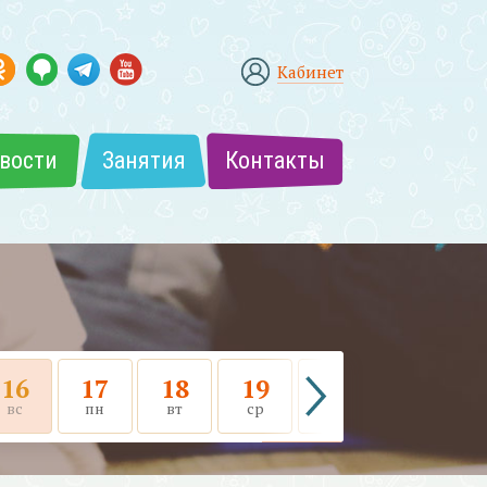
Кабинет
вости
Занятия
Контакты
16
17
18
19
20
21
вс
пн
вт
ср
чт
пт