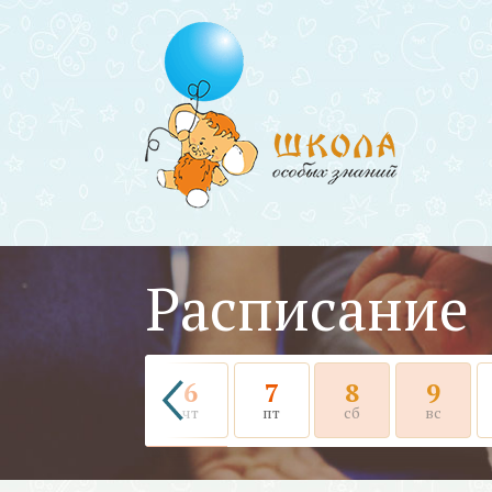
Расписание
6
7
8
9
чт
пт
сб
вс