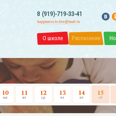
8 (919)-719-33-41
happiness.to.live@mail.ru
О школе
Расписание
Но
10
11
12
13
14
15
пн
вт
ср
чт
пт
сб